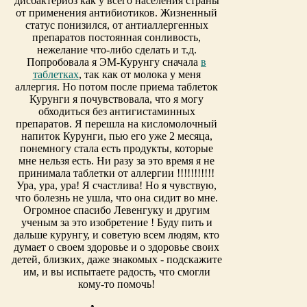
дисбактериоз как у всего населения страны
от применения антибиотиков. Жизненный
статус понизился, от антиаллергенных
препаратов постоянная сонливость,
нежелание что-либо сделать и т.д.
Попробовала я ЭМ-Курунгу сначала
в
таблетках
, так как от молока у меня
аллергия. Но потом после приема таблеток
Курунги я почувствовала, что я могу
обходиться без антигистаминных
препаратов. Я перешла на кисломолочный
напиток Курунги, пью его уже 2 месяца,
понемногу стала есть продукты, которые
мне нельзя есть. Ни разу за это время я не
принимала таблетки от аллергии !!!!!!!!!!!
Ура, ура, ура! Я счастлива! Но я чувствую,
что болезнь не ушла, что она сидит во мне.
Огромное спасибо Левенгуку и другим
ученым за это изобретение ! Буду пить и
дальше курунгу, и советую всем людям, кто
думает о своем здоровье и о здоровье своих
детей, близких, даже знакомых - подскажите
им, и вы испытаете радость, что смогли
кому-то помочь!