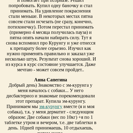
и помогает при псориазе. Решил
попробовать. Купил одну баночку и стал
принимать. На удивление покраснения
стали меньше. В некоторых местах пятна
совсем стали исчезать (не сразу, конечно,
потихонечку). Потом перестал принимать
(примерно 4 месяца получилась пауза) и
пятна опять начали набирать силу. Тут я
снова вспомнил про Курунгу и уже отнесся
к препарату более серьезно. Изучил как
нужно применять правильно и заказал уже
несколько штук. Результат снова хороший. И
из курса в курс состояние улучшается. Даже
мечтаю - может совсем пройдет..
Анна Сапегина
Добрый день) Знакомство с эм-курунга у
меня началось с собаки... У него
дисбактериоз и знакомые порекомендовали
этот препарат. Купила эм-курунгу.
Принимаем мы
эм-курунгу
вместе (я и моя
собака), т.к. у меня дерматит - следующим
образом: Две собаки (вес по 10кг) +я по 1
таблетке утром и вечером, т.е. две таблетки в
день. 10дней принимаешь, 10 отдыхаешь,