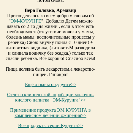
потом снова.
Вера Головко, Армавир
Присоеденяюсь ко всем добрым словам об
"
ЭМ-КУРУНГЕ
", Добавлю Детям можно
давать со 2-го дня жизни , если в этом есть
необходимость(отсутствие молока у мамы,
болезнь мамы, восполительные процессы у
ребенка) Свою внучку поила с 10 дней! +
литовитная водичка, (литовит-М разводила
и сливала водичку без осадка,) только так
спасли ребенка. Все хорошо! Спасибо всем!
Пища должна быть лекарством,а лекарство-
пищей. Гипократ
Ещё отзывы о курунге>>
Отчет о клинической апробации молочно-
кислого напитка "ЭМ-Курунга">>
Применение продукта ЭМ КУРУНГА в
комплексном лечении ожирения>>
Все продукты серии Курунга>>