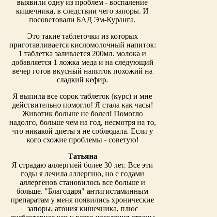
выявили одну из проблем - воспаление
кишечника, в следствии чего запоры. И
посоветовали БАД Эм-Куранга.
Это такие таблеточки из которых
приготавливается кисломолочный напиток:
1 таблетка заливается 200мл. молока и
добавляется 1 ложка меда и на следующий
вечер готов вкусный напиток похожий на
сладкий кефир.
Я выпила все сорок таблеток (курс) и мне
действительно помогло! Я стала как часы!
Животик больше не болел! Помогло
надолго, больше чем на год, несмотря на то,
что никакой диеты я не соблюдала. Если у
кого схожие проблемы - советую!
Татьяна
Я страдаю аллергией более 30 лет. Все эти
годы я лечила аллергию, но с годами
аллергенов становилось все больше и
больше. "Благодаря" антигистаминным
препаратам у меня появились хронические
запоры, атония кишечника, плюс