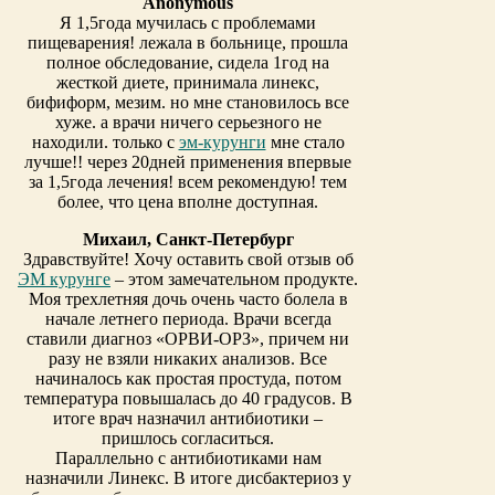
Anonymous
Я 1,5года мучилась с проблемами
пищеварения! лежала в больнице, прошла
полное обследование, сидела 1год на
жесткой диете, принимала линекс,
бифиформ, мезим. но мне становилось все
хуже. а врачи ничего серьезного не
находили. только с
эм-курунги
мне стало
лучше!! через 20дней применения впервые
за 1,5года лечения! всем рекомендую! тем
более, что цена вполне доступная.
Михаил, Санкт-Петербург
Здравствуйте! Хочу оставить свой отзыв об
ЭМ курунге
– этом замечательном продукте.
Моя трехлетняя дочь очень часто болела в
начале летнего периода. Врачи всегда
ставили диагноз «ОРВИ-ОРЗ», причем ни
разу не взяли никаких анализов. Все
начиналось как простая простуда, потом
температура повышалась до 40 градусов. В
итоге врач назначил антибиотики –
пришлось согласиться.
Параллельно с антибиотиками нам
назначили Линекс. В итоге дисбактериоз у