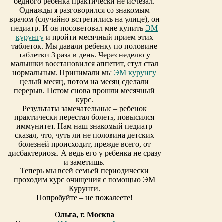
бедного ребенка практически не исчезал.
Однажды я разговорился со знакомым
врачом (случайно встретились на улице), он
педиатр. И он посоветовал мне купить
ЭМ
курунгу
и пройти месячный прием этих
таблеток. Мы давали ребенку по половине
таблетки 3 раза в день. Через неделю у
малышки восстановился аппетит, стул стал
нормальным. Принимали мы
ЭМ курунгу
целый месяц, потом на месяц сделали
перерыв. Потом снова прошли месячный
курс.
Результаты замечательные – ребенок
практически перестал болеть, повысился
иммунитет. Нам наш знакомый педиатр
сказал, что, чуть ли не половина детских
болезней происходит, прежде всего, от
дисбактериоза. А ведь его у ребенка не сразу
и заметишь.
Теперь мы всей семьей периодически
проходим курс очищения с помощью ЭМ
Курунги.
Попробуйте – не пожалеете!
Ольга, г. Москва