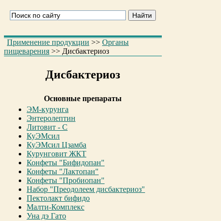
Применение продукции
>>
Органы
пищеварения
>>
Дисбактериоз
Дисбактериоз
Основные препараты
ЭМ-курунга
Энтеролептин
Литовит - С
КуЭМсил
КуЭМсил Цзамба
Курунговит ЖКТ
Конфеты "Бифидопан"
Конфеты "Лактопан"
Конфеты "Пробиопан"
Набор "Преодолеем дисбактериоз"
Пектолакт бифидо
Малти-Комплекс
Уна дэ Гато