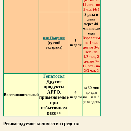
12 лет - по
2 ч.л. (4г)
3 раза в
день
через 40
мин после
еды
или Популин
Взрослым
1
(густой
по 1 ч.л.
неделя
экстракт)
детям 3-6
лет - по
1/3 ч.л., 2
детям 7-
12 лет - по
2/3 ч.л. 2
Гепатосол
Другие
продукты
за 30 мин
АРГО,
4
до еды
Восстановительный
применяемые
недели
по 1 ч.л. 3
раза вдень
при
избыточном
весе>>
Рекомендуемое количество средств: