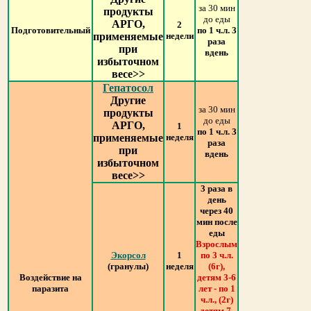
за 30 мин
продукты
до еды
АРГО,
2
Подготовительный
по 1 ч.л. 3
применяемые
недели
раза
при
вдень
избыточном
весе>>
Гепатосол
Другие
за 30 мин
продукты
до еды
АРГО,
1
по 1 ч.л. 3
применяемые
неделя
раза
при
вдень
избыточном
весе>>
3 раза в
день
через 40
мин после
еды
Взрослым
Экорсол
1
по 3 ч.л.
(гранулы)
неделя
(6г),
Воздействие на
детям 3-6
паразита
лет - по 1
ч.л., (2г)
детям 7-