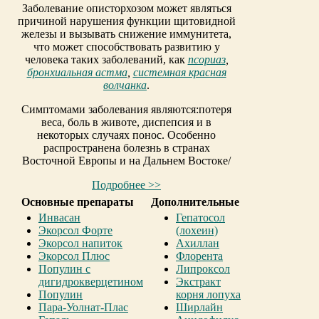
Заболевание описторхозом может являться
причиной нарушения функции щитовидной
железы и вызывать снижение иммунитета,
что может способствовать развитию у
человека таких заболеваний, как
псориаз
,
бронхиальная астма
,
системная красная
волчанка
.
Симптомами заболевания являются:потеря
веса, боль в животе, диспепсия и в
некоторых случаях понос. Особенно
распространена болезнь в странах
Восточной Европы и на Дальнем Востоке/
Подробнее >>
Основные препараты
Дополнительные
Инвасан
Гепатосол
Экорсол Форте
(лохеин)
Экорсол напиток
Ахиллан
Экорсол Плюс
Флорента
Популин с
Липроксол
дигидрокверцетином
Экстракт
Популин
корня лопуха
Пара-Уолнат-Плас
Ширлайн