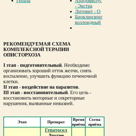
Гепаль
Ацидофилус
- Экстра
Литовит - О
Биоклинзинг
коллоидный
РЕКОМЕНДУЕМАЯ СХЕМА
КОМПЛЕКСНОЙ ТЕРАПИИ
ОПИСТОРХОЗА
I этап
-
подготовительный
. Необходимо
организовать хороший отток желчи, снять
воспаление, улучшить функцию печеночной
клетки.
II этап
-
воздействие на паразитов
.
III этап
-
восстановительный
. Его цель -
восстановить моторные и секреторные
нарушения, вызванные инвазией.
Время
Схема
Этап
Препарат
приёма
приёма
Гепатосол
Другие