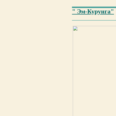
" Эм-Курунга"