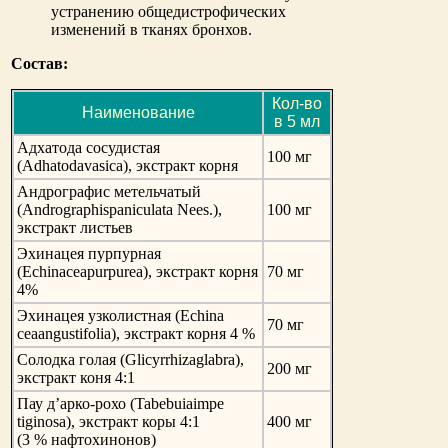
устранению общедистрофических
изменений в тканях бронхов.
Состав:
Кол-во
Наименование
в 5 мл
Адхатода сосудистая
100 мг
(Adhatodavasica), экстракт корня
Андрографис метельчатый
(Andrographispaniculata Nees.),
100 мг
экстракт листьев
Эхинацея пурпурная
(Echinaceapurpurea), экстракт корня
70 мг
4%
Эхинацея узколистная (Echina
70 мг
ceaangustifolia), экстракт корня 4 %
Солодка голая (Glicyrrhizaglabra),
200 мг
экстракт коня 4:1
Пау д’арко-рохо (Tabebuiaimpe
tiginosa), экстракт коры 4:1
400 мг
(3 % нафтохинонов)