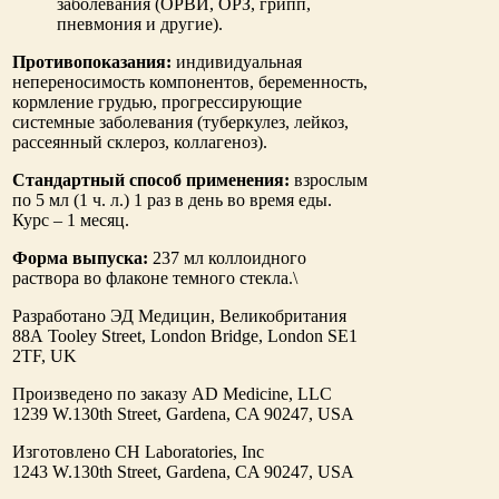
заболевания (ОРВИ, ОРЗ, грипп,
пневмония и другие).
Противопоказания:
индивидуальная
непереносимость компонентов, беременность,
кормление грудью, прогрессирующие
системные заболевания (туберкулез, лейкоз,
рассеянный склероз, коллагеноз).
Стандартный способ применения:
взрослым
по 5 мл (1 ч. л.) 1 раз в день во время еды.
Курс – 1 месяц.
Форма выпуска:
237 мл коллоидного
раствора во флаконе темного стекла.\
Разработано ЭД Медицин, Великобритания
88А Tooley Street, London Bridge, London SE1
2TF, UK
Произведено по заказу AD Medicine, LLC
1239 W.130th Street, Gardena, CA 90247, USA
Изготовлено CH Laboratories, Inc
1243 W.130th Street, Gardena, CA 90247, USA