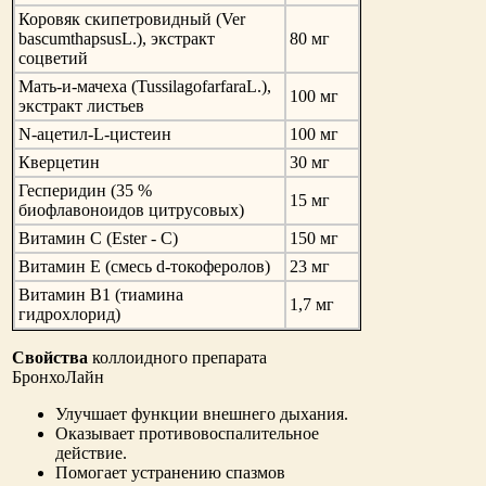
Коровяк скипетровидный (Ver
bascumthapsusL.), экстракт
80 мг
соцветий
Мать-и-мачеха (TussilagofarfaraL.),
100 мг
экстракт листьев
N-ацетил-L-цистеин
100 мг
Кверцетин
30 мг
Гесперидин (35 %
15 мг
биофлавоноидов цитрусовых)
Витамин С (Ester - C)
150 мг
Витамин Е (смесь d-токоферолов)
23 мг
Витамин B1 (тиамина
1,7 мг
гидрохлорид)
Свойства
коллоидного препарата
БронхоЛайн
Улучшает функции внешнего дыхания.
Оказывает противовоспалительное
действие.
Помогает устранению спазмов